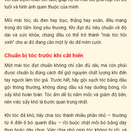
tuổi và hình ảnh quen thuộc của mình.
Mỗi mái tóc, dù đen hay bạc, thẳng hay xoăn, đều mang
trong đó tấm lòng yêu thương. Khi đạt đủ tiêu chuẩn về độ
dài và sức khỏe, chúng đều có thể trở thành “mái tóc hồi
sinh” cho ai đó đang cần một lý do để mỉm cười.
Chuẩn bị tóc trước khi cắt hiến
Một mái tóc đạt chuẩn không chỉ cần đủ dài, mà còn phải
được chuẩn bị đúng cách để giữ nguyên chất lượng khi đến
tay người làm tóc giả. Trước hết, hãy gội sạch tóc bằng dầu
gội thông thường, không dùng dầu xả hay dưỡng bóng, rồi
sấy khô hoàn toàn. Tóc ẩm dễ bị nấm mốc và giảm độ bền,
nên việc sấy khô là bước quan trọng nhất.
Khi tóc đã khô, hãy chia tóc thành nhiều phần nhỏ — thường
từ 4 đến 6 bó quanh đầu — rồi buộc chặt mỗi bó bằng dây
thun hoặc dây chun. Việc chia nhỏ giúp tóc không bị rối, và