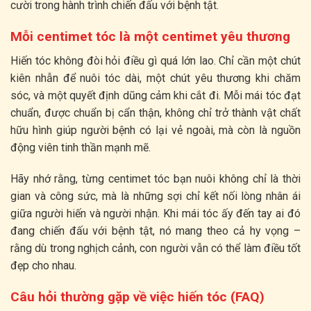
cười trong hành trình chiến đấu với bệnh tật.
Mỗi centimet tóc là một centimet yêu thương
Hiến tóc không đòi hỏi điều gì quá lớn lao. Chỉ cần một chút
kiên nhẫn để nuôi tóc dài, một chút yêu thương khi chăm
sóc, và một quyết định dũng cảm khi cắt đi. Mỗi mái tóc đạt
chuẩn, được chuẩn bị cẩn thận, không chỉ trở thành vật chất
hữu hình giúp người bệnh có lại vẻ ngoài, mà còn là nguồn
động viên tinh thần mạnh mẽ.
Hãy nhớ rằng, từng centimet tóc bạn nuôi không chỉ là thời
gian và công sức, mà là những sợi chỉ kết nối lòng nhân ái
giữa người hiến và người nhận. Khi mái tóc ấy đến tay ai đó
đang chiến đấu với bệnh tật, nó mang theo cả hy vọng –
rằng dù trong nghịch cảnh, con người vẫn có thể làm điều tốt
đẹp cho nhau.
Câu hỏi thường gặp về việc hiến tóc (FAQ)