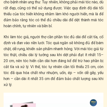
cho bệnh nhân ung thư. Tuy nhiên, không phải mái tóc nào, dù
rất đẹp, cũng có thể sử dụng được. Việc quy định độ dài tối
thiểu của tóc hiến không nhằm làm khó người hiến, mà là để
đảm bảo rằng tóc có thể đủ chiều dài để dệt thành mái tóc
hoàn chỉnh, tự nhiên và bền bỉ.
Khi làm tóc giả, người thợ cần phần tóc đủ dài để cắt tỉa, cố
định và đan vào nền lưới. Tóc quá ngắn sẽ không đủ để bám
chặt, dễ rụng, khiến sản phẩm nhanh hỏng. Với mái tóc giả từ
tóc thật, chiều dài lý tưởng sau khi dệt phải đạt ít nhất 15–
20 cm, nên tóc hiến cần dài hơn đáng kể để trừ hao phần bị
cắt tỉa và xử lý. Vì thế, tóc tự nhiên cần tối thiểu 25 cm, còn
tóc đã qua hóa chất như nhuộm, uốn, ép – vốn dễ gãy, yếu
hơn – cần dài ít nhất 35 cm để đảm bảo chất lượng sau khi
xử lý.