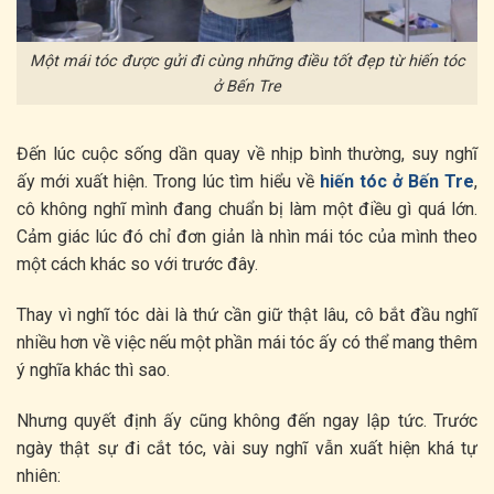
Một mái tóc được gửi đi cùng những điều tốt đẹp từ hiến tóc
ở Bến Tre
Đến lúc cuộc sống dần quay về nhịp bình thường, suy nghĩ
ấy mới xuất hiện. Trong lúc tìm hiểu về
hiến tóc ở Bến Tre
,
cô không nghĩ mình đang chuẩn bị làm một điều gì quá lớn.
Cảm giác lúc đó chỉ đơn giản là nhìn mái tóc của mình theo
một cách khác so với trước đây.
Thay vì nghĩ tóc dài là thứ cần giữ thật lâu, cô bắt đầu nghĩ
nhiều hơn về việc nếu một phần mái tóc ấy có thể mang thêm
ý nghĩa khác thì sao.
Nhưng quyết định ấy cũng không đến ngay lập tức. Trước
ngày thật sự đi cắt tóc, vài suy nghĩ vẫn xuất hiện khá tự
nhiên: