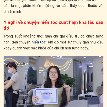
còn là một phần khiến một người cảm thấy quen thuộc với
chính mình.
Ý nghĩ về chuyện hiến tóc xuất hiện khá lâu sau
đó
Trong suốt khoảng thời gian chị gái điều trị, cô chưa từng
nghĩ đến chuyện
hiến tóc
. Khi đó mọi sự chú ý gần như đều
xoay quanh việc sức khỏe của chị ổn hơn từng ngày.