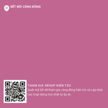
KẾT NỐI CỘNG ĐỒNG
THAM GIA GROUP HIẾN TÓC
Quét mã QR để tham gia cộng đồng hiến tóc và cập nhật
các hoạt động mới nhất từ dự án.