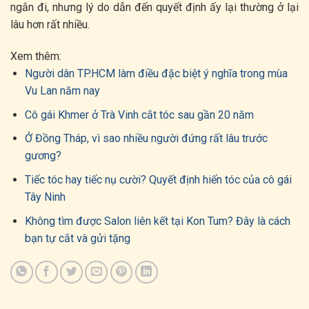
ngắn đi, nhưng lý do dẫn đến quyết định ấy lại thường ở lại
lâu hơn rất nhiều.
Xem thêm:
Người dân TP.HCM làm điều đặc biệt ý nghĩa trong mùa
Vu Lan năm nay
Cô gái Khmer ở Trà Vinh cắt tóc sau gần 20 năm
Ở Đồng Tháp, vì sao nhiều người đứng rất lâu trước
gương?
Tiếc tóc hay tiếc nụ cười? Quyết định hiến tóc của cô gái
Tây Ninh
Không tìm được Salon liên kết tại Kon Tum? Đây là cách
bạn tự cắt và gửi tặng