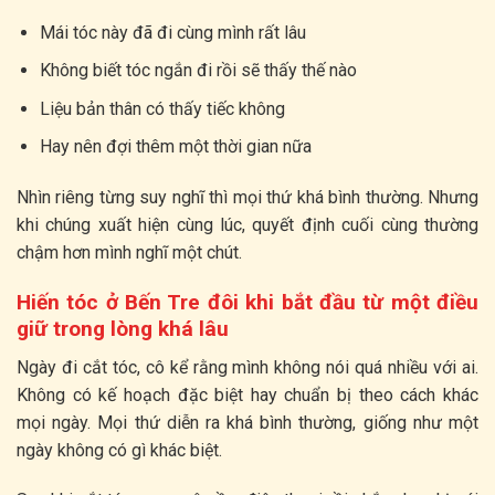
Mái tóc này đã đi cùng mình rất lâu
Không biết tóc ngắn đi rồi sẽ thấy thế nào
Liệu bản thân có thấy tiếc không
Hay nên đợi thêm một thời gian nữa
Nhìn riêng từng suy nghĩ thì mọi thứ khá bình thường. Nhưng
khi chúng xuất hiện cùng lúc, quyết định cuối cùng thường
chậm hơn mình nghĩ một chút.
Hiến tóc ở Bến Tre đôi khi bắt đầu từ một điều
giữ trong lòng khá lâu
Ngày đi cắt tóc, cô kể rằng mình không nói quá nhiều với ai.
Không có kế hoạch đặc biệt hay chuẩn bị theo cách khác
mọi ngày. Mọi thứ diễn ra khá bình thường, giống như một
ngày không có gì khác biệt.