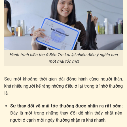
Hành trình hiến tóc ở Bến Tre lưu lại nhiều điều ý nghĩa hơn
một mái tóc mới
Sau một khoảng thời gian dài đồng hành cùng người thân,
khá nhiều người kể rằng những điều ở lại trong trí nhớ thường
là:
Sự thay đổi về mái tóc thường được nhận ra rất sớm:
Đây là một trong những thay đổi dễ nhìn thấy nhất nên
người ở cạnh mỗi ngày thường nhận ra khá nhanh.