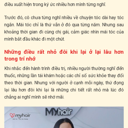
điều xuất hiện trong ký ức nhiều hơn mình từng nghĩ.
Trước đó, cô chưa từng nghĩ nhiều về chuyện tóc dài hay tóc
ngắn. Mái tóc chỉ là thứ vẫn ở đó qua từng năm. Nhưng sau
khoảng thời gian đi cùng chị gái, cảm giác nhìn mái tóc của
mình bắt đầu khác đi một chút.
Những điều rất nhỏ đôi khi lại ở lại lâu hơn
trong trí nhớ
Khi nhắc đến hành trình điều trị, nhiều người thường nghĩ đến
thuốc, những lần tái khám hoặc các chỉ số sức khỏe thay đổi
theo thời gian. Nhưng với người ở cạnh mỗi ngày, thứ đọng
lại lâu hơn đôi khi lại là những chi tiết rất nhỏ mà lúc đó
chẳng ai nghĩ mình sẽ nhớ mãi.