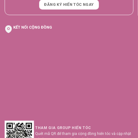
ĐĂNG KÝ HIẾN TÓC NGAY
KẾT NỐI CỘNG ĐỒNG
THAM GIA GROUP HIẾN TÓC
Quét mã QR để tham gia cộng đồng hiến tóc và cập nhật