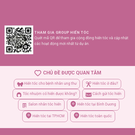
THAM GIA GROUP HIẾN TÓC
Quét mã QR để tham gia cộng đồng hiến tóc và cập nhật
các hoạt động mới nhất từ dự án.
CHỦ ĐỀ ĐƯỢC QUAN TÂM
Hiến tóc cho bệnh nhân ung thư
Hiến tóc ở đâu?
Tóc nhuộm có hiển được không?
Cách gửi tóc hiến
Salon nhân tóc hiến
Hiển tóc tại Bình Dương
Hiến tóc tai TP.HCM
Hiến tóc toàn quốc