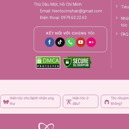
Thủ Dầu Một, Hồ Chí Minh
Tiêu
Email: hientocmyhair@gmail.com
Điện thoại: 0979.63.22.63
Nhữn
tóc
KẾT NỐI VỚI CHÚNG TÔI
FAQ 
Hiến tóc cho bệnh nhân ung
Hiến tóc ở
Tóc nhuộm 
thư
đâu?
không?