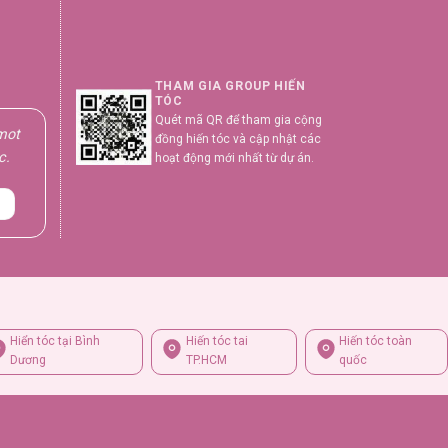
THAM GIA GROUP HIẾN
TÓC
Quét mã QR để tham gia cộng
 mot
đồng hiến tóc và cập nhật các
c.
hoạt động mới nhất từ dự án.
Hiển tóc tại Bình
Hiến tóc tai
Hiến tóc toàn
Dương
TP.HCM
quốc