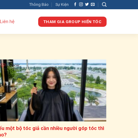
Thông Báo
Sự Kiện
Liên hệ
THAM GIA GROUP HIẾN TÓC
ếu một bộ tóc giả cần nhiều người góp tóc thì
ao?