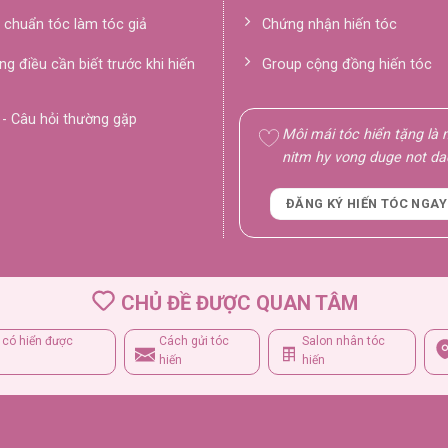
 chuẩn tóc làm tóc giả
Chứng nhận hiến tóc
g điều cần biết trước khi hiến
Group cộng đồng hiến tóc
- Câu hỏi thường gặp
Môi mái tóc hiển tặng là
nitm hy vong duge not da
ĐĂNG KÝ HIẾN TÓC NGAY
CHỦ ĐỀ ĐƯỢC QUAN TÂM
có hiển được
Cách gửi tóc
Salon nhân tóc
hiến
hiến