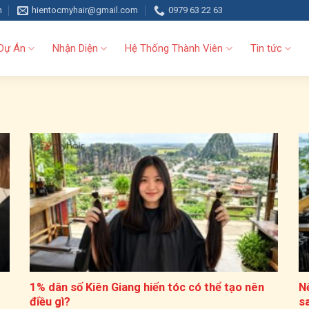
h
hientocmyhair@gmail.com
0979 63 22 63
Dự Án
Nhận Diện
Hệ Thống Thành Viên
Tin tức
1% dân số Kiên Giang hiến tóc có thể tạo nên
N
điều gì?
s