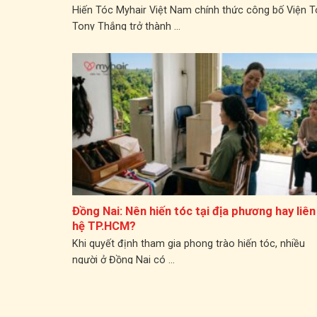
Hiến Tóc Myhair Việt Nam chính thức công bố Viện 
Tony Thắng trở thành ...
Đồng Nai: Nên hiến tóc tại địa phương hay liên
hệ TP.HCM?
Khi quyết định tham gia phong trào hiến tóc, nhiều
người ở Đồng Nai có ...