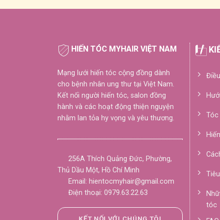
HIẾN TÓC MYHAIR VIỆT NAM
KI
Mạng lưới hiến tóc cộng đồng dành
Điều
cho bệnh nhân ung thư tại Việt Nam.
Kết nối người hiến tóc, salon đồng
Hướ
hành và các hoạt động thiện nguyện
Tóc
nhằm lan tỏa hy vọng và yêu thương.
Hiế
Cách
256A Thích Quảng Đức, Phường,
Thủ Dầu Một, Hồ Chí Minh
Tiêu
Email: hientocmyhair@gmail.com
Điện thoại: 0979.63.22.63
Nhữn
tóc
KẾT NỐI VỚI CHÚNG TÔI