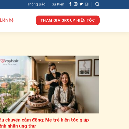
Thông Báo
Sự Kiện
Liên hệ
THAM GIA GROUP HIẾN TÓC
âu chuyện cảm động: Mẹ trẻ hiến tóc giúp
ệnh nhân ung thư