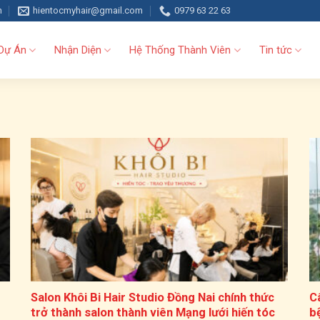
h
hientocmyhair@gmail.com
0979 63 22 63
Dự Án
Nhận Diện
Hệ Thống Thành Viên
Tin tức
Salon Khôi Bi Hair Studio Đồng Nai chính thức
C
trở thành salon thành viên Mạng lưới hiến tóc
b