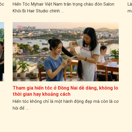
Myhair Việt Nam
Tóc
Hiến Tóc Myhair Việt Nam trân trọng chào đón Salon
Là
Khôi Bi Hair Studio chính ...
ma
Tham gia hiến tóc ở Đồng Nai dễ dàng, không lo
thời gian hay khoảng cách
Hiến tóc không chỉ là một hành động đẹp mà còn là cơ
hội để ...