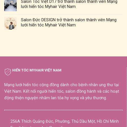
Salon Tóc Việt D17 trở thành salon thành viên Mạng
lưới hiến tóc Myhair Việt Nam
Salon Đức DESIGN trở thành salon thành viên Mạng
lưới hiến tóc Myhair Việt Nam
HIẾN TÓC MYHAIR VIỆT NAM
Mạng lưới hiến tóc cộng đồng dành cho bệnh nhân ung thư tại
Việt Nam. Kết nối người hiến tóc, salon đồng hành và các hoạt
động thiện nguyện nhằm lan tỏa hy vọng và yêu thương.
256A Thích Quảng Đức, Phường, Thủ Dầu Một, Hồ Chí Minh