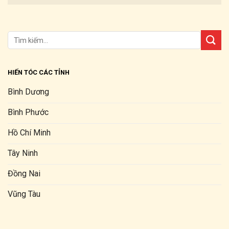
HIẾN TÓC CÁC TỈNH
Bình Dương
Bình Phước
Hồ Chí Minh
Tây Ninh
Đồng Nai
Vũng Tàu