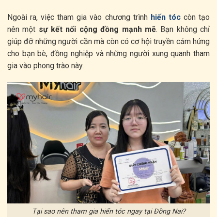
Ngoài ra, việc tham gia vào chương trình
hiến tóc
còn tạo
nên một
sự kết nối cộng đồng mạnh mẽ
. Bạn không chỉ
giúp đỡ những người cần mà còn có cơ hội truyền cảm hứng
cho bạn bè, đồng nghiệp và những người xung quanh tham
gia vào phong trào này.
Tại sao nên tham gia hiến tóc ngay tại Đồng Nai?