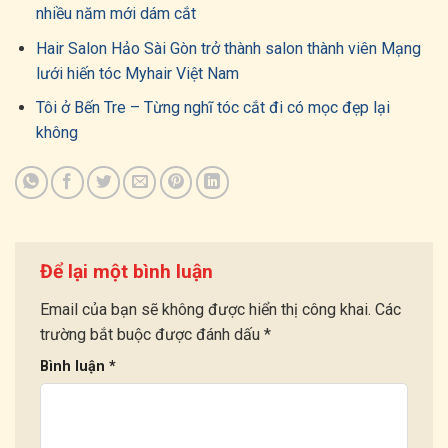
nhiều năm mới dám cắt
Hair Salon Hảo Sài Gòn trở thành salon thành viên Mạng
lưới hiến tóc Myhair Việt Nam
Tôi ở Bến Tre – Từng nghĩ tóc cắt đi có mọc đẹp lại
không
Để lại một bình luận
Email của bạn sẽ không được hiển thị công khai.
Các
trường bắt buộc được đánh dấu
*
Bình luận
*