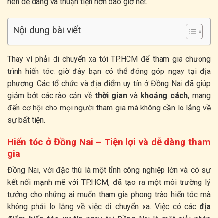
nên dễ dàng và thuận tiện hơn bao giờ hết.
Nội dung bài viết
Thay vì phải di chuyển xa tới TP.HCM để tham gia chương
trình hiến tóc, giờ đây bạn có thể đóng góp ngay tại địa
phương. Các tổ chức và địa điểm uy tín ở Đồng Nai đã giúp
giảm bớt các rào cản về
thời gian
và
khoảng cách
, mang
đến cơ hội cho mọi người tham gia mà không cần lo lắng về
sự bất tiện.
Hiến tóc ở Đồng Nai – Tiện lợi và dễ dàng tham
gia
Đồng Nai, với đặc thù là một tỉnh công nghiệp lớn và có sự
kết nối mạnh mẽ với TP.HCM, đã tạo ra một môi trường lý
tưởng cho những ai muốn tham gia phong trào hiến tóc mà
không phải lo lắng về việc di chuyển xa. Việc có các
địa