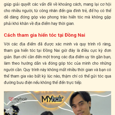
giúp giải quyết các vấn đề về khoảng cách, mang lại cơ hội
cho nhiều người, từ công nhân đến gia đình trẻ, để họ có thể
dễ dàng đóng góp vào phong trào hiến tóc mà không gặp
phải khó khăn về địa điểm hay thời gian.
Cách tham gia hiến tóc tại Đồng Nai
Với các địa điểm đã được xác minh và quy trình rõ ràng,
tham gia hiến tóc tại Đồng Nai giờ đây là điều cực kỳ đơn
giản. Bạn chỉ cần đến một trong các địa điểm uy tín gần bạn,
làm theo hướng dẫn và đóng góp tóc của mình cho những
người cần. Quy trình này không mất nhiều thời gian và bạn có
thể tham gia vào bất kỳ lúc nào, thậm chí có thể gửi tóc qua
đường bưu điện nếu không thể đến trực tiếp.