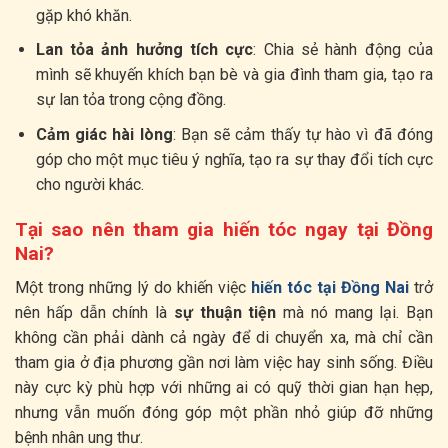
gặp khó khăn.
Lan tỏa ảnh hưởng tích cực
: Chia sẻ hành động của
mình sẽ khuyến khích bạn bè và gia đình tham gia, tạo ra
sự lan tỏa trong cộng đồng.
Cảm giác hài lòng
: Bạn sẽ cảm thấy tự hào vì đã đóng
góp cho một mục tiêu ý nghĩa, tạo ra sự thay đổi tích cực
cho người khác.
Tại sao nên tham gia hiến tóc ngay tại Đồng
Nai?
Một trong những lý do khiến việc
hiến tóc tại Đồng Nai
trở
nên hấp dẫn chính là
sự thuận tiện
mà nó mang lại. Bạn
không cần phải dành cả ngày để di chuyển xa, mà chỉ cần
tham gia ở địa phương gần nơi làm việc hay sinh sống. Điều
này cực kỳ phù hợp với những ai có quỹ thời gian hạn hẹp,
nhưng vẫn muốn đóng góp một phần nhỏ giúp đỡ những
bệnh nhân ung thư.