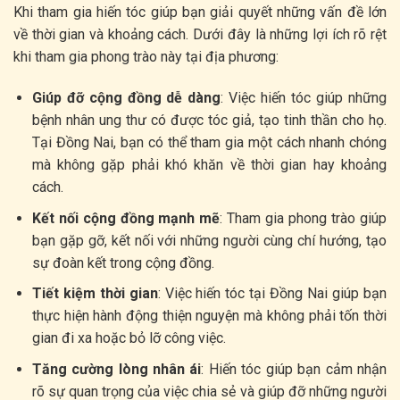
Khi tham gia hiến tóc giúp bạn giải quyết những vấn đề lớn
về thời gian và khoảng cách. Dưới đây là những lợi ích rõ rệt
khi tham gia phong trào này tại địa phương:
Giúp đỡ cộng đồng dễ dàng
: Việc hiến tóc giúp những
bệnh nhân ung thư có được tóc giả, tạo tinh thần cho họ.
Tại Đồng Nai, bạn có thể tham gia một cách nhanh chóng
mà không gặp phải khó khăn về thời gian hay khoảng
cách.
Kết nối cộng đồng mạnh mẽ
: Tham gia phong trào giúp
bạn gặp gỡ, kết nối với những người cùng chí hướng, tạo
sự đoàn kết trong cộng đồng.
Tiết kiệm thời gian
: Việc hiến tóc tại Đồng Nai giúp bạn
thực hiện hành động thiện nguyện mà không phải tốn thời
gian đi xa hoặc bỏ lỡ công việc.
Tăng cường lòng nhân ái
: Hiến tóc giúp bạn cảm nhận
rõ sự quan trọng của việc chia sẻ và giúp đỡ những người